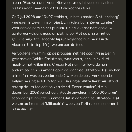
album 'Blauwe ogen' voor. Hiervoor kreeg hij goud en nadien
platina voor meer dan 20.000 verkochte stuks.
Op 7 juli 2008 om 19u07 stelde hij in het klooster 'Sint Jansberg'
- gelegen in Zelem, nabij Diest, zijn 7de album 'Zeven zonden'
voor aan de pers en het publiek. De cd leverde hem opnieuw
achtereenvolgens goud en platina op. Met de single met de
gelijknamige titel scoorde hij zijn volgende nummer 1 in de
Vlaamse Ultratop-10 (4 weken aan de top).
Vervolgens kwam hij op de proppen met het door Irving Berlin
geschreven 'White Christmas', waarvan hij een uniek duet
maakte met wijlen Bing Crosby. Het nummer leverde hem
andermaal een nummer 1 op in de Vlaamse Ultratop-10 (2 weken
primus) en was ook gedurende 2 weken de best verkopende
Belgische single (TOTZ-top 20). De single 'Witte Kerstmis' stond
ook op de limited edition van de cd 'Zeven zonden', die in
december 2008 verscheen. Met de opvolger 'In 100.000 jaren'
scoorde hij zijn vijfde nummer 1-hit in de Vlaamse Ultratop-10 (4
weken op 1) en met 'Miljonair' (1 week op 1) zijn zesde nummer 1-
hit in die lijst.