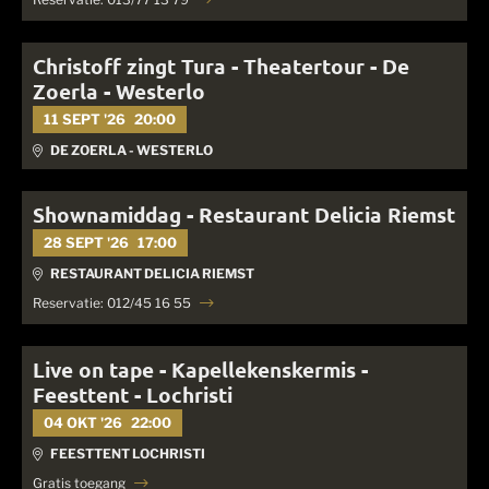
Christoff zingt Tura - Theatertour - De
Zoerla - Westerlo
11 SEPT '26
20:00
DE ZOERLA - WESTERLO
Shownamiddag - Restaurant Delicia Riemst
28 SEPT '26
17:00
RESTAURANT DELICIA RIEMST
Reservatie: 012/45 16 55
Live on tape - Kapellekenskermis -
Feesttent - Lochristi
04 OKT '26
22:00
FEESTTENT LOCHRISTI
Gratis toegang