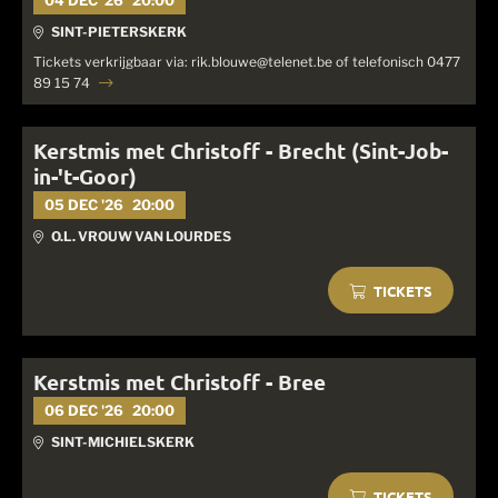
04 DEC '26
20:00
SINT-PIETERSKERK
Tickets verkrijgbaar via: rik.blouwe@telenet.be of telefonisch 0477
89 15 74
Kerstmis met Christoff - Brecht (Sint-Job-
in-'t-Goor)
05 DEC '26
20:00
O.L. VROUW VAN LOURDES
TICKETS
Kerstmis met Christoff - Bree
06 DEC '26
20:00
SINT-MICHIELSKERK
TICKETS