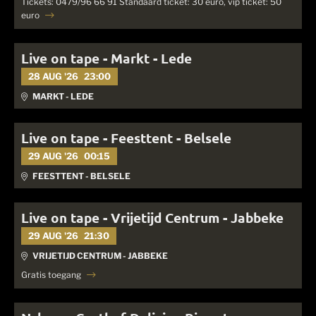
Tickets: 0479/96 66 91 Standaard ticket: 30 euro, vip ticket: 50
euro
Live on tape - Markt - Lede
28 AUG '26
23:00
MARKT - LEDE
Live on tape - Feesttent - Belsele
29 AUG '26
00:15
FEESTTENT - BELSELE
Live on tape - Vrijetijd Centrum - Jabbeke
29 AUG '26
21:30
VRIJETIJD CENTRUM - JABBEKE
Gratis toegang