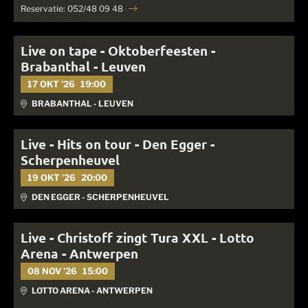
Reservatie: 052/48 09 48
Live on tape - Oktoberfeesten -
Brabanthal - Leuven
17 OKT '26
19:00
BRABANTHAL - LEUVEN
Live - Hits on tour - Den Egger -
Scherpenheuvel
19 OKT '26
20:00
DEN EGGER - SCHERPENHEUVEL
Live - Christoff zingt Tura XXL - Lotto
Arena - Antwerpen
08 NOV '26
15:00
LOTTO ARENA - ANTWERPEN