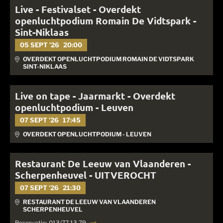
Live - Festivalset - Overdekt
openluchtpodium Romain De Vidtspark -
Sint-Niklaas
05 SEPT '26
20:00
OVERDEKT OPENLUCHTPODIUM ROMAIN DE VIDTSPARK
SINT-NIKLAAS
Live on tape - Jaarmarkt - Overdekt
openluchtpodium - Leuven
07 SEPT '26
17:45
OVERDEKT OPENLUCHTPODIUM - LEUVEN
Restaurant De Leeuw van Vlaanderen -
Scherpenheuvel - UITVEROCHT
07 SEPT '26
21:30
RESTAURANT DE LEEUW VAN VLAANDEREN
SCHERPENHEUVEL
Reservatie: 013/77 13 79