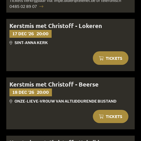
Tickets verkrijgbaar via: impe.didier@telenet.be of telefonisch
0485 02 89 07
Kerstmis met Christoff - Lokeren
17 DEC '26
20:00
SINT-ANNA KERK
TICKETS
Kerstmis met Christoff - Beerse
18 DEC '26
20:00
ONZE-LIEVE-VROUW VAN ALTIJDDURENDE BIJSTAND
TICKETS