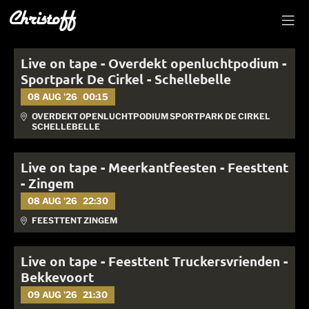
Live on tape - Overdekt openluchtpodium -
Sportpark De Cirkel - Schellebelle
08 AUG '26
00:15
OVERDEKT OPENLUCHTPODIUM SPORTPARK DE CIRKEL
SCHELLEBELLE
Live on tape - Meerkantfeesten - Feesttent
- Zingem
08 AUG '26
22:30
FEESTTENT ZINGEM
Live on tape - Feesttent Truckersvrienden -
Bekkevoort
09 AUG '26
21:30