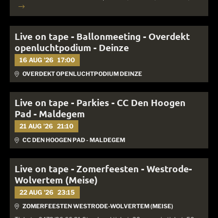
Live on tape - Ballonmeeting - Overdekt
openluchtpodium - Deinze
16 AUG '26
17:00
OVERDEKT OPENLUCHTPODIUM DEINZE
Live on tape - Parkies - CC Den Hoogen
Pad - Maldegem
21 AUG '26
21:10
CC DEN HOOGEN PAD - MALDEGEM
Live on tape - Zomerfeesten - Westrode-
Wolvertem (Meise)
22 AUG '26
23:15
ZOMERFEESTEN WESTRODE-WOLVERTEM (MEISE)