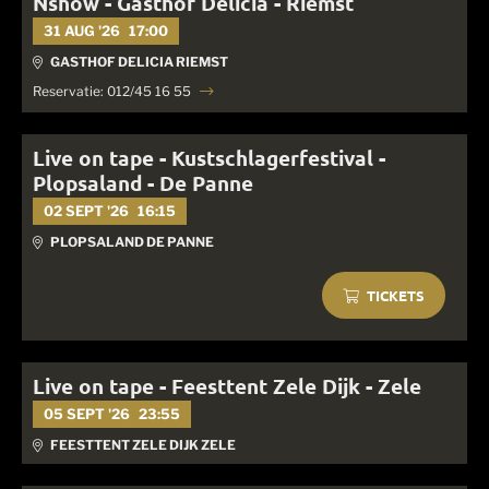
Nshow - Gasthof Delicia - Riemst
31 AUG '26
17:00
GASTHOF DELICIA RIEMST
Reservatie: 012/45 16 55
Live on tape - Kustschlagerfestival -
Plopsaland - De Panne
02 SEPT '26
16:15
PLOPSALAND DE PANNE
TICKETS
Live on tape - Feesttent Zele Dijk - Zele
05 SEPT '26
23:55
FEESTTENT ZELE DIJK ZELE