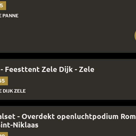
15
E PANNE
- Feesttent Zele Dijk - Zele
55
 DIJK ZELE
valset - Overdekt openluchtpodium Rom
Sint-Niklaas