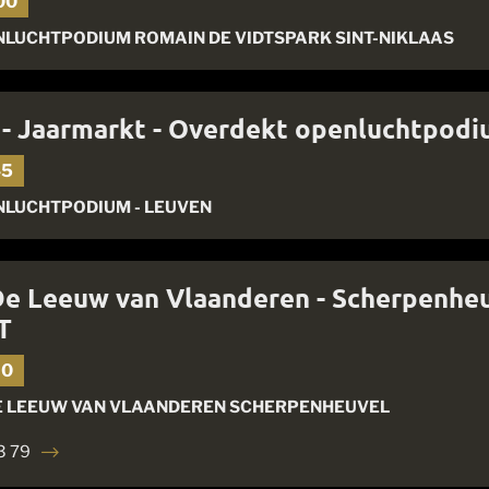
00
LUCHTPODIUM ROMAIN DE VIDTSPARK SINT-NIKLAAS
 - Jaarmarkt - Overdekt openluchtpodi
45
NLUCHTPODIUM - LEUVEN
De Leeuw van Vlaanderen - Scherpenheu
T
30
E LEEUW VAN VLAANDEREN SCHERPENHEUVEL
3 79