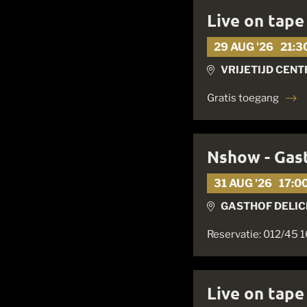
Live on tape
29 AUG '26
21:3
VRIJETIJD CENT
Gratis toegang
Nshow - Gast
31 AUG '26
17:0
GASTHOF DELIC
Reservatie: 012/45 
Live on tape