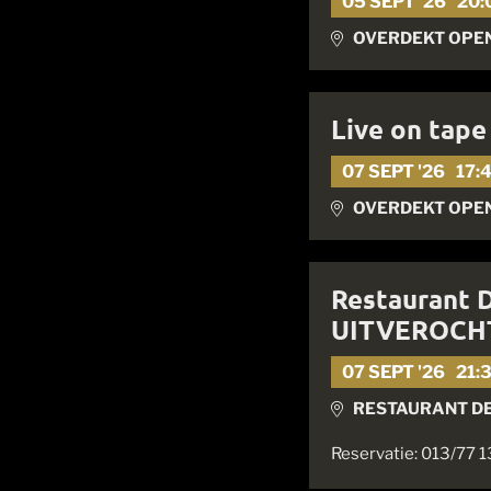
05 SEPT '26
20:
OVERDEKT OPEN
Live on tape
07 SEPT '26
17:
OVERDEKT OPE
Restaurant 
UITVEROCH
07 SEPT '26
21:
RESTAURANT D
Reservatie: 013/77 1