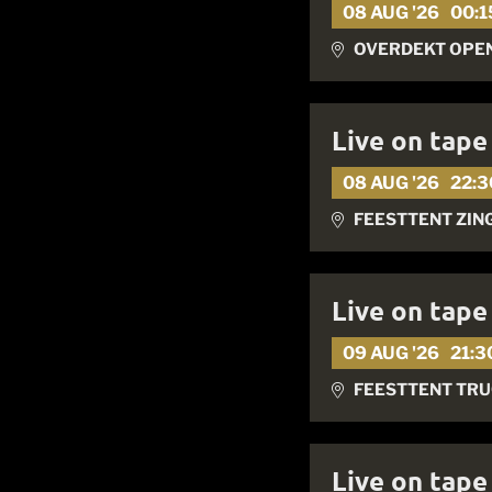
08 AUG '26
00:1
OVERDEKT OPEN
Live on tape
08 AUG '26
22:3
FEESTTENT ZIN
Live on tape
09 AUG '26
21:3
FEESTTENT TR
Live on tap