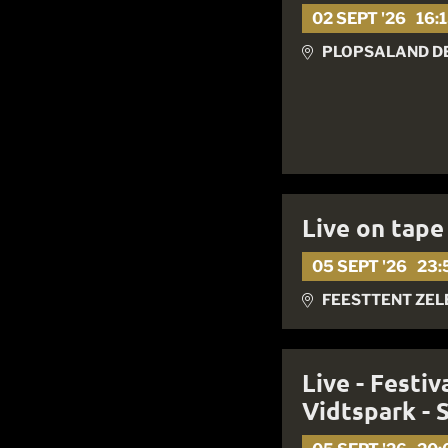
02 SEPT '26
16:
PLOPSALAND D
Live on tape 
05 SEPT '26
23:
FEESTTENT ZELE
Live - Festi
Vidtspark - 