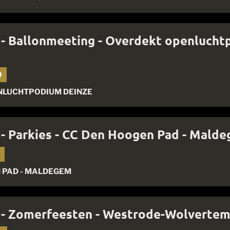
 - Ballonmeeting - Overdekt openlucht
0
NLUCHTPODIUM DEINZE
 - Parkies - CC Den Hoogen Pad - Mald
 PAD - MALDEGEM
e - Zomerfeesten - Westrode-Wolvertem