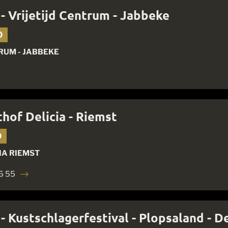
 - Vrijetijd Centrum - Jabbeke
0
RUM - JABBEKE
hof Delicia - Riemst
0
IA RIEMST
16 55
 - Kustschlagerfestival - Plopsaland - 