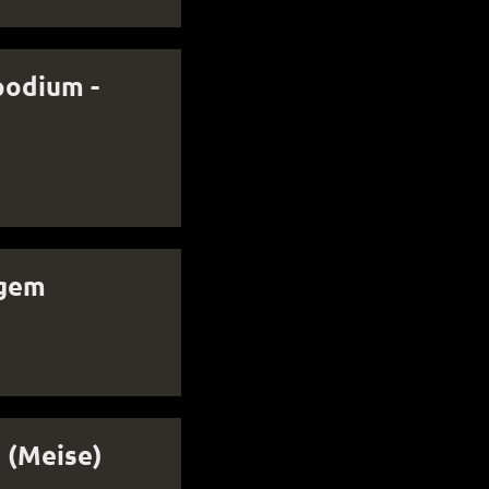
podium -
egem
 (Meise)