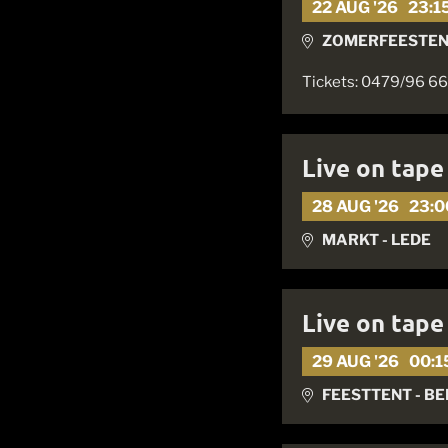
22 AUG '26
23:1
ZOMERFEESTEN
Tickets: 0479/96 66 
Live on tape
28 AUG '26
23:0
MARKT - LEDE
Live on tape
29 AUG '26
00:1
FEESTTENT - B