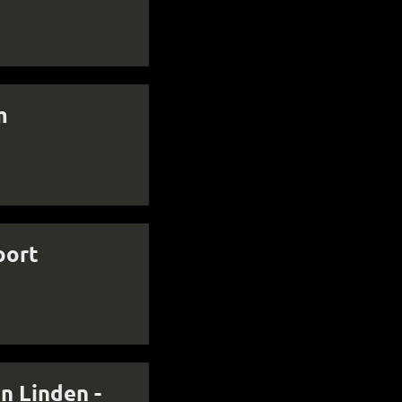
m
oort
n Linden -