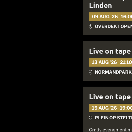
Linden
09 AUG '26
16:0
OVERDEKT OPEN
Live on tape
13 AUG '26
21:1
NORMANDPARK 
Live on tape
15 AUG '26
19:0
PLEIN OP STEL
Gratis evenement met