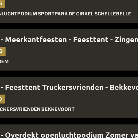
5
LUCHTPODIUM SPORTPARK DE CIRKEL SCHELLEBELLE
 - Meerkantfeesten - Feesttent - Zinge
0
GEM
 - Feesttent Truckersvrienden - Bekkev
0
UCKERSVRIENDEN BEKKEVOORT
e - Overdekt openluchtpodium Zomer va