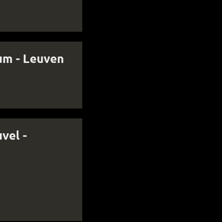
um - Leuven
vel -