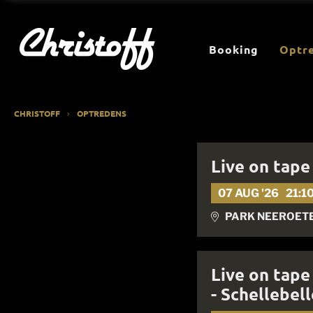
Booking
Optr
CHRISTOFF
OPTREDENS
Live on tape
07 AUG '26
21:1
PARK NEEROETE
Live on tape
- Schellebell