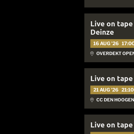
Live on tape
Deinze
16 AUG '26
17:0
OVERDEKT OPE
Live on tape
21 AUG '26
21:10
CC DEN HOOGEN
Live on tap