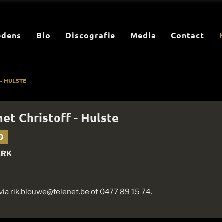
edens
Bio
Discografie
Media
Contact
- HULSTE
et Christoff - Hulste
0
ERK
 via rik.blouwe@telenet.be of 0477 89 15 74.