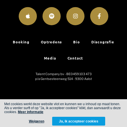
Booking
Optredens
Bio
Discografie
Media
Contact
Talent Company bv - BE0459 103 473
p/a Gentsesteenweg 514 - 9300 Aalst
Met cookies werkt deze website vlot en kunnen we u inhoud op maat tonen.
Als u verder surft of op "Ja, ik accepteer cookies" klikt, dan aanvaardt u deze
Cookies
Privacy
cookies.
Meer informatie
Weigeren
Ja, ik accepteer cookies
WITH
FROM ALWAYS AWAKE