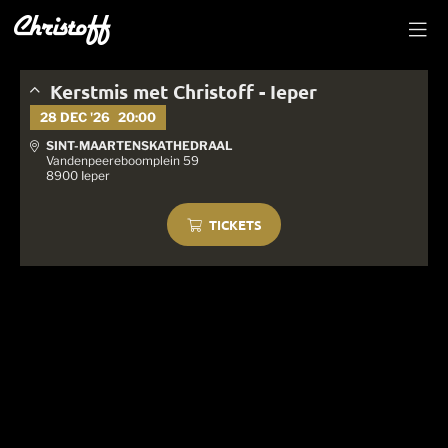
Kerstmis met Christoff - Ieper
28 DEC '26
20:00
SINT-MAARTENSKATHEDRAAL
Vandenpeereboomplein 59
8900 Ieper
TICKETS