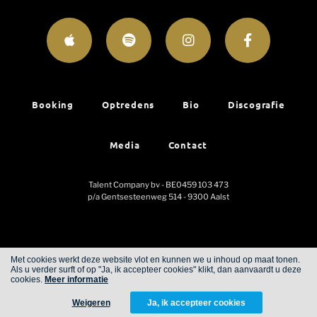
Booking
Optredens
Bio
Discografie
Media
Contact
Talent Company bv - BE0459 103 473
p/a Gentsesteenweg 514 - 9300 Aalst
Met cookies werkt deze website vlot en kunnen we u inhoud op maat tonen.
Als u verder surft of op "Ja, ik accepteer cookies" klikt, dan aanvaardt u deze
Cookies
Privacy
cookies.
Meer informatie
Weigeren
Ja, ik accepteer cookies
WITH
FROM ALWAYS AWAKE