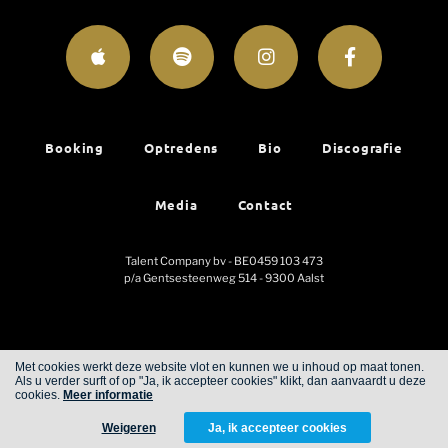
Booking
Optredens
Bio
Discografie
Media
Contact
Talent Company bv - BE0459 103 473
p/a Gentsesteenweg 514 - 9300 Aalst
Met cookies werkt deze website vlot en kunnen we u inhoud op maat tonen.
Als u verder surft of op "Ja, ik accepteer cookies" klikt, dan aanvaardt u deze
Cookies
Privacy
cookies.
Meer informatie
Weigeren
Ja, ik accepteer cookies
WITH
FROM ALWAYS AWAKE