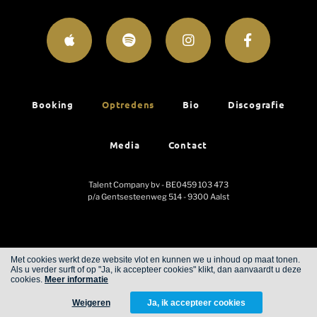
Booking
Optredens
Bio
Discografie
Media
Contact
Talent Company bv - BE0459 103 473
p/a Gentsesteenweg 514 - 9300 Aalst
Met cookies werkt deze website vlot en kunnen we u inhoud op maat tonen.
Als u verder surft of op "Ja, ik accepteer cookies" klikt, dan aanvaardt u deze
Cookies
Privacy
cookies.
Meer informatie
Weigeren
Ja, ik accepteer cookies
WITH
FROM ALWAYS AWAKE