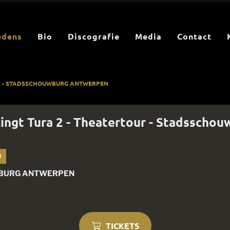
edens
Bio
Discografie
Media
Contact
UR - STADSSCHOUWBURG ANTWERPEN
zingt Tura 2 - Theatertour - Stadsscho
0
BURG ANTWERPEN
TICKETS