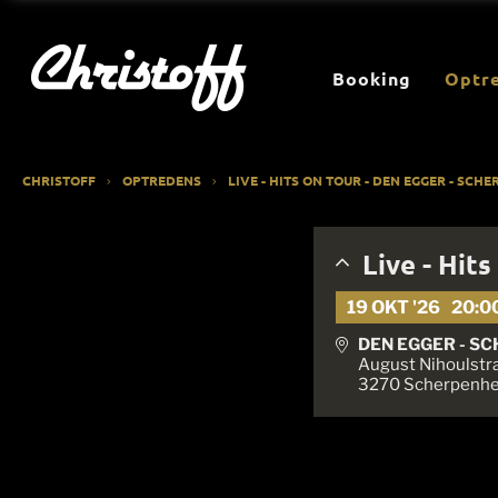
Booking
Optr
CHRISTOFF
OPTREDENS
LIVE - HITS ON TOUR - DEN EGGER - SC
Live - Hit
19 OKT '26
20:0
DEN EGGER - S
August Nihoulstr
3270 Scherpenhe