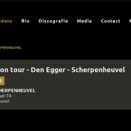
edens
Bio
Discografie
Media
Contact
HERPENHEUVEL
s on tour - Den Egger - Scherpenheuvel
0
CHERPENHEUVEL
aat 74
uvel