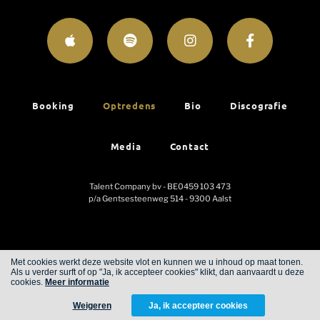
Booking
Optredens
Bio
Discografie
Media
Contact
Talent Company bv - BE0459 103 473
p/a Gentsesteenweg 514 - 9300 Aalst
Met cookies werkt deze website vlot en kunnen we u inhoud op maat tonen.
Als u verder surft of op "Ja, ik accepteer cookies" klikt, dan aanvaardt u deze
Cookies
Privacy
cookies.
Meer informatie
Weigeren
Ja, ik accepteer cookies
WITH
FROM ALWAYS AWAKE