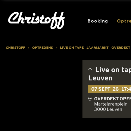
Booking
Optr
CHRISTOFF
OPTREDENS
LIVE ON TAPE - JAARMARKT - OVERDEK
Live on ta
Leuven
07 SEPT '26
17:
OVERDEKT OPE
Martelarenplein
3000 Leuven