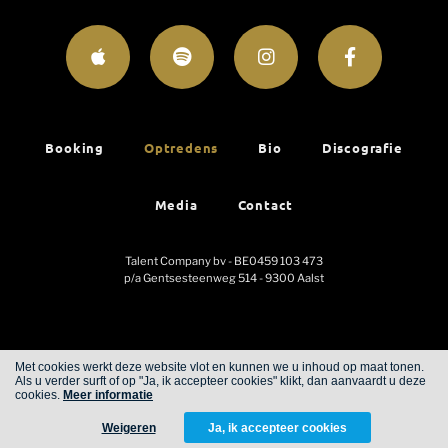
Booking
Optredens
Bio
Discografie
Media
Contact
Talent Company bv - BE0459 103 473
p/a Gentsesteenweg 514 - 9300 Aalst
Met cookies werkt deze website vlot en kunnen we u inhoud op maat tonen.
Als u verder surft of op "Ja, ik accepteer cookies" klikt, dan aanvaardt u deze
Cookies
Privacy
cookies.
Meer informatie
Weigeren
Ja, ik accepteer cookies
WITH
FROM ALWAYS AWAKE