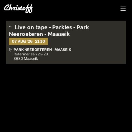
Live on tape - Parkies - Park
Neeroeteren - Maaseik
07 AUG '26
21:10
PARK NEEROETEREN - MAASEIK
Rotermerlaan 26-28
3680 Maaseik